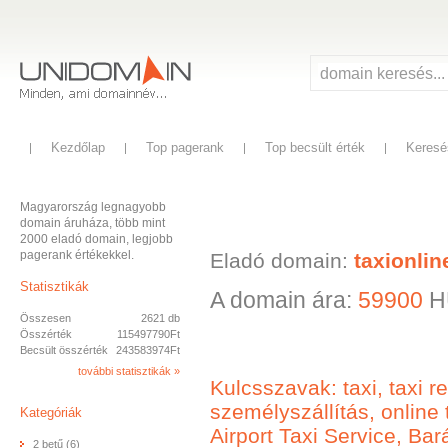
Kezdőlap
Top pagerank
Top becsült érték
Keresé
Magyarország legnagyobb
domain áruháza, több mint
2000 eladó domain, legjobb
pagerank értékekkel.
Eladó domain:
taxionlin
Statisztikák
A domain ára:
59900
H
Összesen
2621 db
Összérték
115497790Ft
Becsült összérték
243583974Ft
további statisztikák »
Kulcsszavak: taxi, taxi r
személyszállítás, online 
Kategóriák
Airport Taxi Service, Bará
2 betű (6)