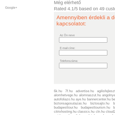
Még elérhető
Google+
Rated
4.1
/5 based on
49
cust
Amennyiben érdekli a d
kapcsolatot:
Az Ön neve
E-mail címe:
Telefonszáma:
6k.hu
7f.hu
advertise.hu
agilisfejles
alomhetvege.hu
alomnaszut.hu
angolnye
autofoliazo.hu
aye.hu
bannercenter.hu
be
biztonsagosutazas.hu
biztosajto.hu
b
budapesttour.hu
budapesttourism.hu
b
citrixhosting.hu
classics.hu
cln.hu
cloud