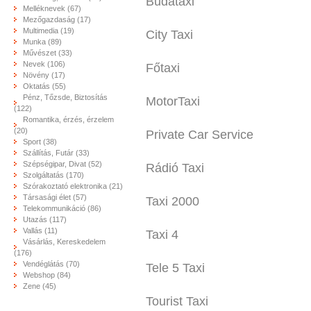
Budataxi
Melléknevek (67)
Mezőgazdaság (17)
Multimedia (19)
City Taxi
Munka (89)
Művészet (33)
Nevek (106)
Főtaxi
Növény (17)
Oktatás (55)
Pénz, Tőzsde, Biztosítás
MotorTaxi
(122)
Romantika, érzés, érzelem
(20)
Private Car Service
Sport (38)
Szállítás, Futár (33)
Szépségipar, Divat (52)
Rádió Taxi
Szolgáltatás (170)
Szórakoztató elektronika (21)
Társasági élet (57)
Taxi 2000
Telekommunikáció (86)
Utazás (117)
Vallás (11)
Taxi 4
Vásárlás, Kereskedelem
(176)
Vendéglátás (70)
Tele 5 Taxi
Webshop (84)
Zene (45)
Tourist Taxi