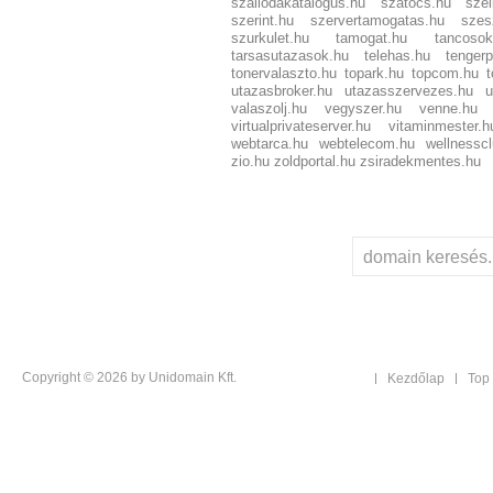
szallodakatalogus.hu
szatocs.hu
szel
szerint.hu
szervertamogatas.hu
szes
szurkulet.hu
tamogat.hu
tancosok
tarsasutazasok.hu
telehas.hu
tengerp
tonervalaszto.hu
topark.hu
topcom.hu
utazasbroker.hu
utazasszervezes.hu
u
valaszolj.hu
vegyszer.hu
venne.hu
virtualprivateserver.hu
vitaminmester.h
webtarca.hu
webtelecom.hu
wellnessc
zio.hu
zoldportal.hu
zsiradekmentes.hu
Copyright © 2026 by Unidomain Kft.
Kezdőlap
Top