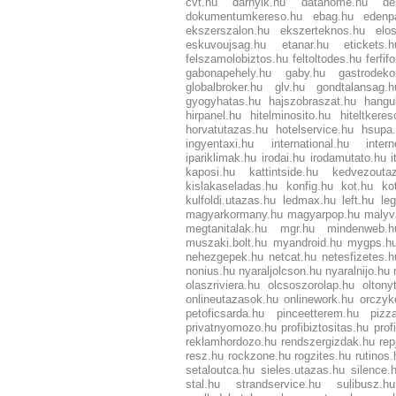
cvt.hu
darnyik.hu
datahome.hu
de
dokumentumkereso.hu
ebag.hu
edenp
ekszerszalon.hu
ekszerteknos.hu
elo
eskuvoujsag.hu
etanar.hu
etickets.h
felszamolobiztos.hu
feltoltodes.hu
ferfif
gabonapehely.hu
gaby.hu
gastrodeko
globalbroker.hu
glv.hu
gondtalansag.h
gyogyhatas.hu
hajszobraszat.hu
hangu
hirpanel.hu
hitelminosito.hu
hiteltkeres
horvatutazas.hu
hotelservice.hu
hsupa
ingyentaxi.hu
international.hu
inter
ipariklimak.hu
irodai.hu
irodamutato.hu
i
kaposi.hu
kattintside.hu
kedvezouta
kislakaseladas.hu
konfig.hu
kot.hu
ko
kulfoldi.utazas.hu
ledmax.hu
left.hu
leg
magyarkormany.hu
magyarpop.hu
malyv
megtanitalak.hu
mgr.hu
mindenweb.h
muszaki.bolt.hu
myandroid.hu
mygps.h
nehezgepek.hu
netcat.hu
netesfizetes.h
nonius.hu
nyaraljolcson.hu
nyaralnijo.hu
olaszriviera.hu
olcsoszorolap.hu
oltony
onlineutazasok.hu
onlinework.hu
orczyk
petoficsarda.hu
pinceetterem.hu
pizz
privatnyomozo.hu
profibiztositas.hu
prof
reklamhordozo.hu
rendszergizdak.hu
rep
resz.hu
rockzone.hu
rogzites.hu
rutinos.
setaloutca.hu
sieles.utazas.hu
silence.
stal.hu
strandservice.hu
sulibusz.hu