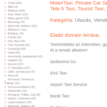
MotorTaxi, Private Car Se
3 betű (205)
Állat (24)
Tele 5 Taxi, Tourist Taxi
Általános (602)
Autó, Motor (113)
Baba, gyerek (29)
Kategória:
Utazás
,
Vendé
Biztonság (70)
Egészség, Wellnes (162)
Élelmiszer (121)
Építőipar (78)
Eladó domain leírása:
Felnőtt (10)
Film, Mozi (36)
Taxirendelés az interneten, g
Fotó, Nyomda (55)
Gazdaság (69)
Itt a remek alkalom!
Hobbi (93)
Információk, Adatbázisok (65)
Ingatlan (27)
taxikereso.hu
Internet (227)
IT, Infomatika (307)
Játék, Szórakozás (87)
6X6 Taxi
Klíma (9)
Környezet, Természet,
Földrajz (51)
Airport Taxi Service
Környezetvédelem (20)
Közlekedés (32)
Közügyek, Politika, Jog (56)
Barát Taxi
Kultúra, Történelem (66)
Lakberendezés (49)
Marketing, Reklám (45)